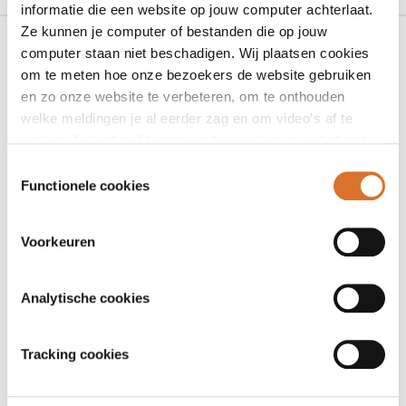
informatie die een website op jouw computer achterlaat.
Ze kunnen je computer of bestanden die op jouw
computer staan niet beschadigen. Wij plaatsen cookies
om te meten hoe onze bezoekers de website gebruiken
Adres
en zo onze website te verbeteren, om te onthouden
Rijksstraatweg 65
welke meldingen je al eerder zag en om video’s af te
7321 AC Warnsveld
spelen. Jij kunt zelf kiezen welke cookies je wel of niet
accepteert.
Toestemmingsselectie
Contactgegevens
Functionele cookies
slimmer@ggdnog.nl
Voorkeuren
088 443 30 00
Analytische cookies
Contactformulier
Tracking cookies
Initiatief van