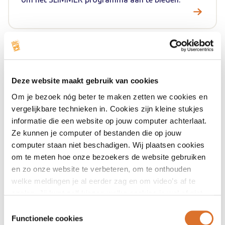
Het SLIMMER-programma
Deze website maakt gebruik van cookies
Wij begeleiden mensen naar een gezonde leefstijl.
Om je bezoek nóg beter te maken zetten we cookies en
vergelijkbare technieken in. Cookies zijn kleine stukjes
Ben je te zwaar en loop je gezondheidsrisico’s of heb je
informatie die een website op jouw computer achterlaat.
obesitas? En wil je gezonder gaan leven, maar weet je niet
Ze kunnen je computer of bestanden die op jouw
goed waar en hoe te beginnen? Dan is SLIMMER iets voor
computer staan niet beschadigen. Wij plaatsen cookies
jou.
om te meten hoe onze bezoekers de website gebruiken
SLIMMER is een tweejarig programma dat helpt met
en zo onze website te verbeteren, om te onthouden
welke meldingen je al eerder zag en om video’s af te
gezond eten, bewegen en ontspannen. Dit maakt je
spelen. Jij kunt zelf kiezen welke cookies je wel of niet
minder kwetsbaar voor ziekten. SLIMMER wordt (onder
accepteert.
voorwaarden) vergoed uit de basisverzekering.
Toestemmingsselectie
Functionele cookies