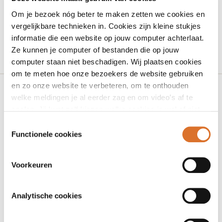
Om je bezoek nóg beter te maken zetten we cookies en
vergelijkbare technieken in. Cookies zijn kleine stukjes
informatie die een website op jouw computer achterlaat.
Ze kunnen je computer of bestanden die op jouw
computer staan niet beschadigen. Wij plaatsen cookies
om te meten hoe onze bezoekers de website gebruiken
en zo onze website te verbeteren, om te onthouden
welke meldingen je al eerder zag en om video’s af te
spelen. Jij kunt zelf kiezen welke cookies je wel of niet
Adres
accepteert.
Toestemmingsselectie
Rijksstraatweg 65
Functionele cookies
7321 AC Warnsveld
Voorkeuren
Contactgegevens
slimmer@ggdnog.nl
Analytische cookies
088 443 30 00