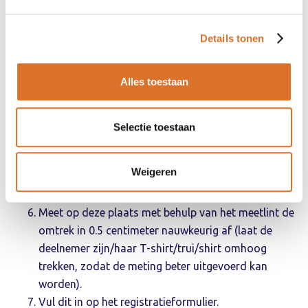
bovenkleding uit te doen.
Vertel de deelnemer dat hij/zij de buik niet moet
Details tonen
intrekken bij het meten van de middelomtrek. Vraag
de deelnemer een keer rusting in en uit te ademen
Alles toestaan
en zo te blijven staan (adem niet inhouden maar
ontspannen staan).
Bepaal de onderkant van de onderste ribbenboog.
Selectie toestaan
Bepaal de bovenkant van de heupkam en vraag
eventueel de deelnemer dit zelf aan te geven als ze
Weigeren
niet makkelijk te voelen zijn.
Bepaal het midden van deze twee punten.
Meet op deze plaats met behulp van het meetlint de
omtrek in 0.5 centimeter nauwkeurig af (laat de
deelnemer zijn/haar T-shirt/trui/shirt omhoog
trekken, zodat de meting beter uitgevoerd kan
worden).
Vul dit in op het registratieformulier.