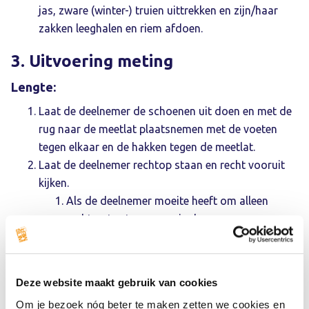
jas, zware (winter-) truien uittrekken en zijn/haar
zakken leeghalen en riem afdoen.
3. Uitvoering meting
Lengte:
Laat de deelnemer de schoenen uit doen en met de
rug naar de meetlat plaatsnemen met de voeten
tegen elkaar en de hakken tegen de meetlat.
Laat de deelnemer rechtop staan en recht vooruit
kijken.
Als de deelnemer moeite heeft om alleen
rechtop te staan, mag je de persoon
ondersteunen.
Duw het schuifje naar beneden tot op het hoofd van
de deelnemer.
Deze website maakt gebruik van cookies
Let hierbij op dat eventueel
Om je bezoek nóg beter te maken zetten we cookies en