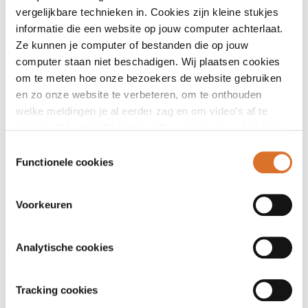
knotten/haardossen niet worden gemeten.
vergelijkbare technieken in. Cookies zijn kleine stukjes
informatie die een website op jouw computer achterlaat.
Lees de lengte af in 0.1 centimeter en vul dit in op
Ze kunnen je computer of bestanden die op jouw
het registratieformulier.
computer staan niet beschadigen. Wij plaatsen cookies
Gewicht:
om te meten hoe onze bezoekers de website gebruiken
en zo onze website te verbeteren, om te onthouden
Laat de deelnemer schoenen en eventuele jas, zware
welke meldingen je al eerder zag en om video’s af te
(winter-) truien uittrekken en zijn/haar zakken
spelen. Jij kunt zelf kiezen welke cookies je wel of niet
leeghalen en riem afdoen.
accepteert.
Toestemmingsselectie
Vraag de deelnemer op de weegschaal te gaan
Functionele cookies
staan met sokken, laat diegene rechtop staan en
voor zich uit kijken.
Lees het gewicht op 0.1 kilogram nauwkeurig af en
Voorkeuren
vul dit in op het registratieformulier.
Middelomtrek:
Analytische cookies
Vraag de deelnemer rechtop te gaan staan en voor
het meten van de middelomtrek de bovenkleding
Tracking cookies
omhoog te houden of liever de dikke/zware