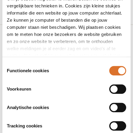
vergelijkbare technieken in. Cookies zijn kleine stukjes
informatie die een website op jouw computer achterlaat.
Ze kunnen je computer of bestanden die op jouw
computer staan niet beschadigen. Wij plaatsen cookies
om te meten hoe onze bezoekers de website gebruiken
en zo onze website te verbeteren, om te onthouden
Adres
welke meldingen je al eerder zag en om video’s af te
Rijksstraatweg 65
spelen. Jij kunt zelf kiezen welke cookies je wel of niet
accepteert.
7321 AC Warnsveld
Toestemmingsselectie
Functionele cookies
Contactgegevens
Voorkeuren
slimmer@ggdnog.nl
088 443 30 00
Analytische cookies
Contactformulier
Tracking cookies