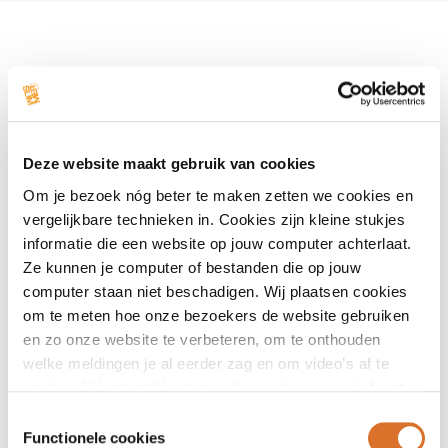
Tijdens de online kennisbijeenkomst over digitale tools
voor gedragsverandering op 17 oktober 2024 heeft Dr.
Ayla Schwarz (Wageningen University) een presentatie
gegeven. genaamd: 'Gebruik van digitale tools voor
Deze website maakt gebruik van cookies
gedragsverandering'.
Om je bezoek nóg beter te maken zetten we cookies en
Ze sprak over:
vergelijkbare technieken in. Cookies zijn kleine stukjes
informatie die een website op jouw computer achterlaat.
Het ontwikkelen van digitale interventies -
Ze kunnen je computer of bestanden die op jouw
gedragsverandering
computer staan niet beschadigen. Wij plaatsen cookies
Het betrokken houden van gebruikers - engagement
om te meten hoe onze bezoekers de website gebruiken
Het inzetten van digitale interventie - implementatie
en zo onze website te verbeteren, om te onthouden
welke meldingen je al eerder zag en om video’s af te
Stuur een mail naar
slimmer@ggdnog.nl
als je de
spelen. Jij kunt zelf kiezen welke cookies je wel of niet
presentatie wilt ontvangen.
accepteert.
Toestemmingsselectie
Functionele cookies