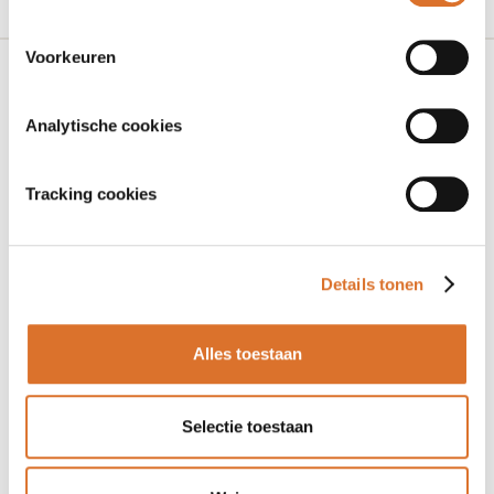
Voorkeuren
Adres
Analytische cookies
Rijksstraatweg 65
7321 AC Warnsveld
Tracking cookies
Contactgegevens
Details tonen
slimmer@ggdnog.nl
088 443 30 00
Alles toestaan
Contactformulier
Selectie toestaan
Initiatief van