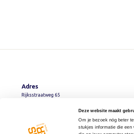
Adres
Rijksstraatweg 65
7321 AC Warnsveld
Deze website maakt gebru
Om je bezoek nóg beter te 
stukjes informatie die ee