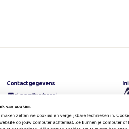
Contactgegevens
In
slimmer@ggdnog.nl
ik van cookies
088 443 30 00
maken zetten we cookies en vergelijkbare technieken in. Cookie
n website op jouw computer achterlaat. Ze kunnen je computer of
Contactformulier