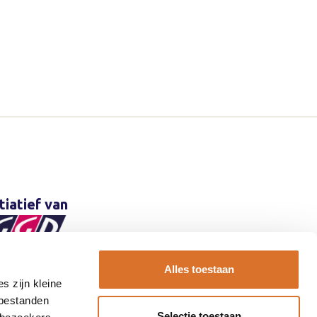
itiatief van
Alles toestaan
s zijn kleine
 bestanden
Selectie toestaan