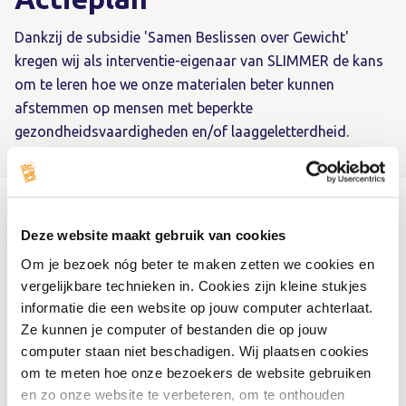
Dankzij de subsidie 'Samen Beslissen over Gewicht'
kregen wij als interventie-eigenaar van SLIMMER de kans
om te leren hoe we onze materialen beter kunnen
afstemmen op mensen met beperkte
gezondheidsvaardigheden en/of laaggeletterdheid.
Deze website maakt gebruik van cookies
In dit traject hebben we intensief samengewerkt met de
Om je bezoek nóg beter te maken zetten we cookies en
taalambassadeurs van Stichting ABC. Hun inzichten
vergelijkbare technieken in. Cookies zijn kleine stukjes
hebben ervoor gezorgd dat het SLIMMER Actieplan flink
informatie die een website op jouw computer achterlaat.
is verbeterd en nu een stuk toegankelijker en
Ze kunnen je computer of bestanden die op jouw
gebruiksvriendelijker is. Zo is de tekst aangepast, zijn
computer staan niet beschadigen. Wij plaatsen cookies
passende afbeeldingen ingevoegd en hebben we de grote
om te meten hoe onze bezoekers de website gebruiken
tabel om concrete acties in te vullen gewijzigd naar een
en zo onze website te verbeteren, om te onthouden