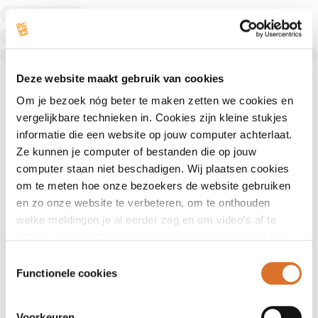
Fysiotherapeut
Fysiotherapeut
Text Link
Deze website maakt gebruik van cookies
Om je bezoek nóg beter te maken zetten we cookies en
vergelijkbare technieken in. Cookies zijn kleine stukjes
informatie die een website op jouw computer achterlaat.
Ze kunnen je computer of bestanden die op jouw
computer staan niet beschadigen. Wij plaatsen cookies
om te meten hoe onze bezoekers de website gebruiken
en zo onze website te verbeteren, om te onthouden
welke meldingen je al eerder zag en om video’s af te
spelen. Jij kunt zelf kiezen welke cookies je wel of niet
accepteert.
Toestemmingsselectie
Functionele cookies
Voorkeuren