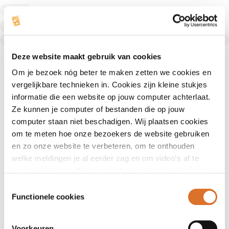
Diëtist
Diëtist
Text Link
Deze website maakt gebruik van cookies
Om je bezoek nóg beter te maken zetten we cookies en
vergelijkbare technieken in. Cookies zijn kleine stukjes
informatie die een website op jouw computer achterlaat.
Ze kunnen je computer of bestanden die op jouw
computer staan niet beschadigen. Wij plaatsen cookies
om te meten hoe onze bezoekers de website gebruiken
en zo onze website te verbeteren, om te onthouden
welke meldingen je al eerder zag en om video’s af te
spelen. Jij kunt zelf kiezen welke cookies je wel of niet
accepteert.
Toestemmingsselectie
Functionele cookies
Voorkeuren