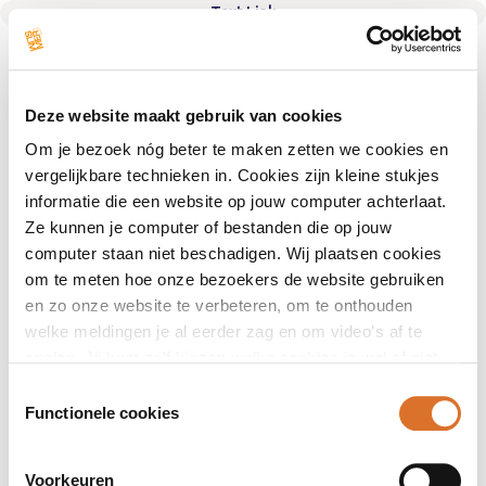
Text Link
Deze website maakt gebruik van cookies
Om je bezoek nóg beter te maken zetten we cookies en
vergelijkbare technieken in. Cookies zijn kleine stukjes
informatie die een website op jouw computer achterlaat.
Ze kunnen je computer of bestanden die op jouw
computer staan niet beschadigen. Wij plaatsen cookies
om te meten hoe onze bezoekers de website gebruiken
en zo onze website te verbeteren, om te onthouden
welke meldingen je al eerder zag en om video’s af te
spelen. Jij kunt zelf kiezen welke cookies je wel of niet
accepteert.
Toestemmingsselectie
Functionele cookies
Voorkeuren