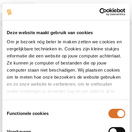
Fysiotherapeut
Leefstijlcoach
Text Link
Deze website maakt gebruik van cookies
Om je bezoek nóg beter te maken zetten we cookies en
vergelijkbare technieken in. Cookies zijn kleine stukjes
informatie die een website op jouw computer achterlaat.
Ze kunnen je computer of bestanden die op jouw
computer staan niet beschadigen. Wij plaatsen cookies
om te meten hoe onze bezoekers de website gebruiken
en zo onze website te verbeteren, om te onthouden
welke meldingen je al eerder zag en om video’s af te
spelen. Jij kunt zelf kiezen welke cookies je wel of niet
accepteert.
Toestemmingsselectie
Functionele cookies
Voorkeuren