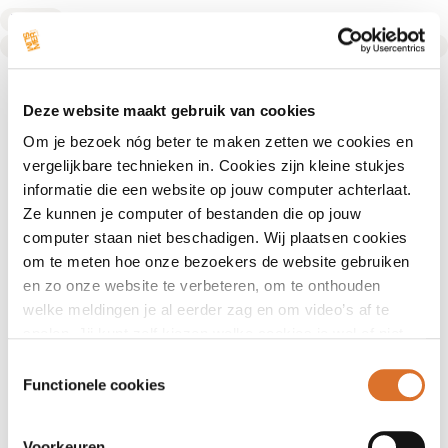
Diëtist
Text Link
Deze website maakt gebruik van cookies
Om je bezoek nóg beter te maken zetten we cookies en
vergelijkbare technieken in. Cookies zijn kleine stukjes
informatie die een website op jouw computer achterlaat.
Ze kunnen je computer of bestanden die op jouw
computer staan niet beschadigen. Wij plaatsen cookies
om te meten hoe onze bezoekers de website gebruiken
en zo onze website te verbeteren, om te onthouden
welke meldingen je al eerder zag en om video’s af te
spelen. Jij kunt zelf kiezen welke cookies je wel of niet
accepteert.
Toestemmingsselectie
Functionele cookies
Voorkeuren