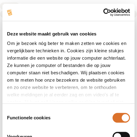
Diëtist
Text Link
Deze website maakt gebruik van cookies
Om je bezoek nóg beter te maken zetten we cookies en
vergelijkbare technieken in. Cookies zijn kleine stukjes
informatie die een website op jouw computer achterlaat.
Ze kunnen je computer of bestanden die op jouw
computer staan niet beschadigen. Wij plaatsen cookies
om te meten hoe onze bezoekers de website gebruiken
en zo onze website te verbeteren, om te onthouden
welke meldingen je al eerder zag en om video’s af te
spelen. Jij kunt zelf kiezen welke cookies je wel of niet
accepteert.
Toestemmingsselectie
Functionele cookies
Voorkeuren