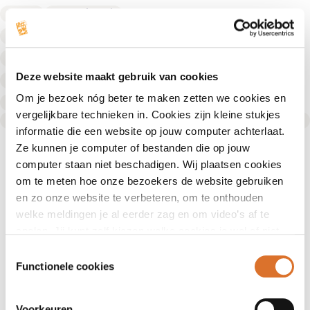
Diëtist
Leefstijlcoach
Fysiotherapeut
Fysiotherapeut
Deze website maakt gebruik van cookies
Fysiotherapeut
Om je bezoek nóg beter te maken zetten we cookies en
Diëtist
vergelijkbare technieken in. Cookies zijn kleine stukjes
Text Link
informatie die een website op jouw computer achterlaat.
Ze kunnen je computer of bestanden die op jouw
computer staan niet beschadigen. Wij plaatsen cookies
om te meten hoe onze bezoekers de website gebruiken
en zo onze website te verbeteren, om te onthouden
welke meldingen je al eerder zag en om video’s af te
spelen. Jij kunt zelf kiezen welke cookies je wel of niet
accepteert.
Toestemmingsselectie
Functionele cookies
Voorkeuren