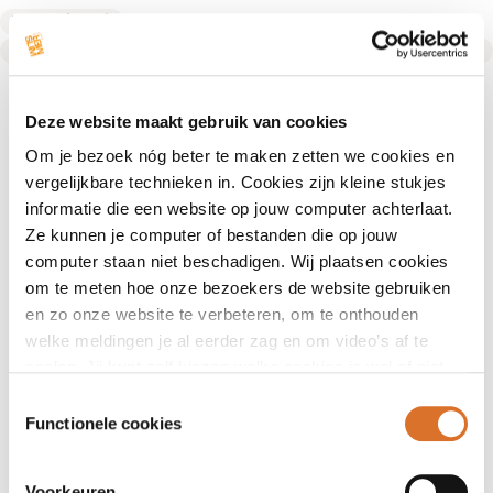
Leefstijlcoach
Text Link
Deze website maakt gebruik van cookies
Om je bezoek nóg beter te maken zetten we cookies en
vergelijkbare technieken in. Cookies zijn kleine stukjes
informatie die een website op jouw computer achterlaat.
Ze kunnen je computer of bestanden die op jouw
computer staan niet beschadigen. Wij plaatsen cookies
om te meten hoe onze bezoekers de website gebruiken
en zo onze website te verbeteren, om te onthouden
welke meldingen je al eerder zag en om video’s af te
spelen. Jij kunt zelf kiezen welke cookies je wel of niet
accepteert.
Toestemmingsselectie
Functionele cookies
Voorkeuren