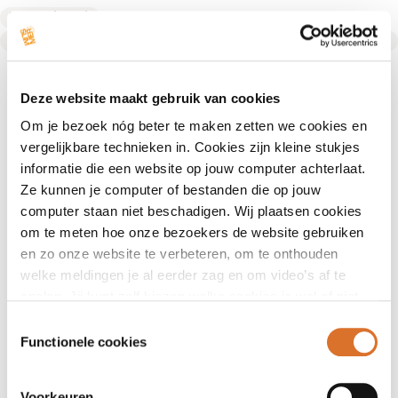
Leefstijlcoach
Text Link
Deze website maakt gebruik van cookies
Om je bezoek nóg beter te maken zetten we cookies en
vergelijkbare technieken in. Cookies zijn kleine stukjes
informatie die een website op jouw computer achterlaat.
Ze kunnen je computer of bestanden die op jouw
computer staan niet beschadigen. Wij plaatsen cookies
om te meten hoe onze bezoekers de website gebruiken
en zo onze website te verbeteren, om te onthouden
welke meldingen je al eerder zag en om video’s af te
spelen. Jij kunt zelf kiezen welke cookies je wel of niet
accepteert.
Toestemmingsselectie
Functionele cookies
Voorkeuren