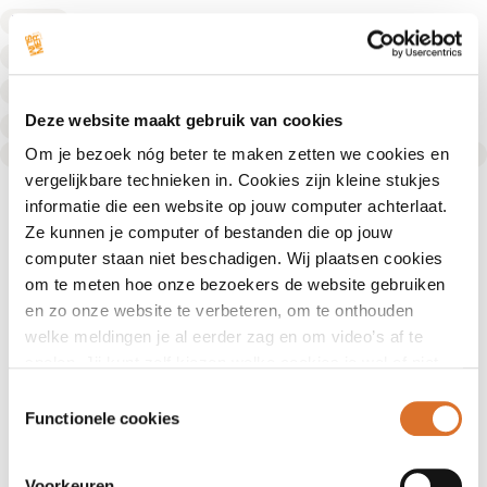
Diëtist
Diëtist
Diëtist
Deze website maakt gebruik van cookies
Diëtist
Text Link
Om je bezoek nóg beter te maken zetten we cookies en
vergelijkbare technieken in. Cookies zijn kleine stukjes
informatie die een website op jouw computer achterlaat.
Ze kunnen je computer of bestanden die op jouw
computer staan niet beschadigen. Wij plaatsen cookies
om te meten hoe onze bezoekers de website gebruiken
en zo onze website te verbeteren, om te onthouden
welke meldingen je al eerder zag en om video’s af te
spelen. Jij kunt zelf kiezen welke cookies je wel of niet
accepteert.
Toestemmingsselectie
Functionele cookies
Voorkeuren