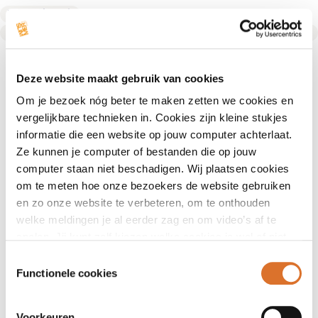
Leefstijlcoach
Text Link
Deze website maakt gebruik van cookies
Om je bezoek nóg beter te maken zetten we cookies en
vergelijkbare technieken in. Cookies zijn kleine stukjes
informatie die een website op jouw computer achterlaat.
Ze kunnen je computer of bestanden die op jouw
computer staan niet beschadigen. Wij plaatsen cookies
om te meten hoe onze bezoekers de website gebruiken
en zo onze website te verbeteren, om te onthouden
welke meldingen je al eerder zag en om video’s af te
spelen. Jij kunt zelf kiezen welke cookies je wel of niet
accepteert.
Toestemmingsselectie
Functionele cookies
Voorkeuren