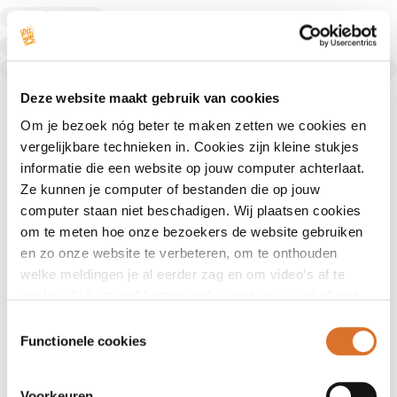
Fysiotherapeut
Fysiotherapeut
Text Link
Deze website maakt gebruik van cookies
Om je bezoek nóg beter te maken zetten we cookies en
vergelijkbare technieken in. Cookies zijn kleine stukjes
informatie die een website op jouw computer achterlaat.
Ze kunnen je computer of bestanden die op jouw
computer staan niet beschadigen. Wij plaatsen cookies
om te meten hoe onze bezoekers de website gebruiken
en zo onze website te verbeteren, om te onthouden
welke meldingen je al eerder zag en om video’s af te
spelen. Jij kunt zelf kiezen welke cookies je wel of niet
accepteert.
Toestemmingsselectie
Functionele cookies
Voorkeuren