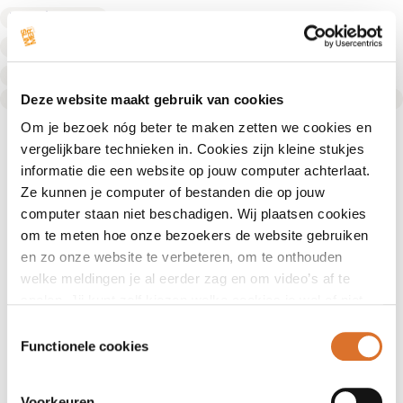
Fysiotherapeut
Fysiotherapeut
Fysiotherapeut
Text Link
Deze website maakt gebruik van cookies
Om je bezoek nóg beter te maken zetten we cookies en
vergelijkbare technieken in. Cookies zijn kleine stukjes
informatie die een website op jouw computer achterlaat.
Ze kunnen je computer of bestanden die op jouw
computer staan niet beschadigen. Wij plaatsen cookies
om te meten hoe onze bezoekers de website gebruiken
en zo onze website te verbeteren, om te onthouden
welke meldingen je al eerder zag en om video’s af te
spelen. Jij kunt zelf kiezen welke cookies je wel of niet
accepteert.
Toestemmingsselectie
Functionele cookies
Voorkeuren