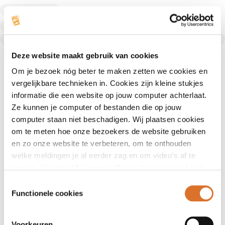
Fysiotherapeut
Fysiotherapeut
Text Link
Deze website maakt gebruik van cookies
Om je bezoek nóg beter te maken zetten we cookies en
vergelijkbare technieken in. Cookies zijn kleine stukjes
informatie die een website op jouw computer achterlaat.
Ze kunnen je computer of bestanden die op jouw
computer staan niet beschadigen. Wij plaatsen cookies
om te meten hoe onze bezoekers de website gebruiken
en zo onze website te verbeteren, om te onthouden
welke meldingen je al eerder zag en om video’s af te
spelen. Jij kunt zelf kiezen welke cookies je wel of niet
accepteert.
Toestemmingsselectie
Functionele cookies
Voorkeuren