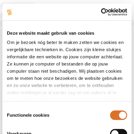
Fysiotherapeut
Fysiotherapeut
Text Link
Deze website maakt gebruik van cookies
Om je bezoek nóg beter te maken zetten we cookies en
vergelijkbare technieken in. Cookies zijn kleine stukjes
informatie die een website op jouw computer achterlaat.
Ze kunnen je computer of bestanden die op jouw
computer staan niet beschadigen. Wij plaatsen cookies
om te meten hoe onze bezoekers de website gebruiken
en zo onze website te verbeteren, om te onthouden
welke meldingen je al eerder zag en om video’s af te
spelen. Jij kunt zelf kiezen welke cookies je wel of niet
accepteert.
Toestemmingsselectie
Functionele cookies
Voorkeuren