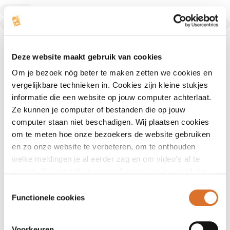
Diëtist
Text Link
Deze website maakt gebruik van cookies
Om je bezoek nóg beter te maken zetten we cookies en
vergelijkbare technieken in. Cookies zijn kleine stukjes
informatie die een website op jouw computer achterlaat.
Ze kunnen je computer of bestanden die op jouw
computer staan niet beschadigen. Wij plaatsen cookies
om te meten hoe onze bezoekers de website gebruiken
en zo onze website te verbeteren, om te onthouden
welke meldingen je al eerder zag en om video’s af te
spelen. Jij kunt zelf kiezen welke cookies je wel of niet
accepteert.
Toestemmingsselectie
Functionele cookies
Voorkeuren