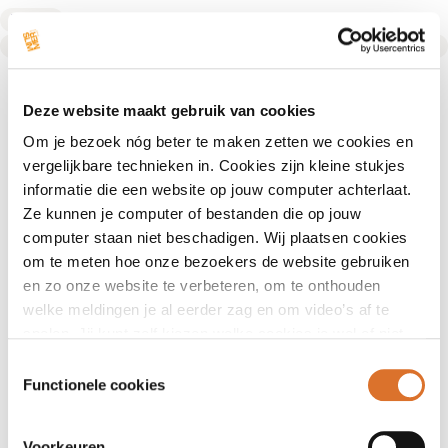
Diëtist
Text Link
Deze website maakt gebruik van cookies
Om je bezoek nóg beter te maken zetten we cookies en
vergelijkbare technieken in. Cookies zijn kleine stukjes
informatie die een website op jouw computer achterlaat.
Ze kunnen je computer of bestanden die op jouw
computer staan niet beschadigen. Wij plaatsen cookies
om te meten hoe onze bezoekers de website gebruiken
en zo onze website te verbeteren, om te onthouden
welke meldingen je al eerder zag en om video’s af te
spelen. Jij kunt zelf kiezen welke cookies je wel of niet
accepteert.
Toestemmingsselectie
Functionele cookies
Voorkeuren