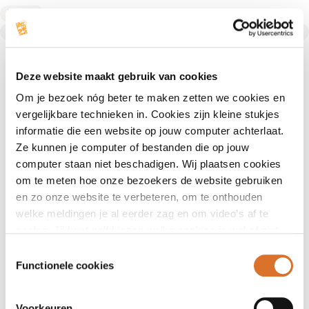
Diëtist
Text Link
Deze website maakt gebruik van cookies
Om je bezoek nóg beter te maken zetten we cookies en
vergelijkbare technieken in. Cookies zijn kleine stukjes
informatie die een website op jouw computer achterlaat.
Ze kunnen je computer of bestanden die op jouw
computer staan niet beschadigen. Wij plaatsen cookies
om te meten hoe onze bezoekers de website gebruiken
en zo onze website te verbeteren, om te onthouden
welke meldingen je al eerder zag en om video’s af te
spelen. Jij kunt zelf kiezen welke cookies je wel of niet
accepteert.
Toestemmingsselectie
Functionele cookies
Voorkeuren