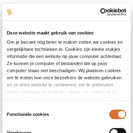
Diëtist
Text Link
Deze website maakt gebruik van cookies
Om je bezoek nóg beter te maken zetten we cookies en
vergelijkbare technieken in. Cookies zijn kleine stukjes
informatie die een website op jouw computer achterlaat.
Ze kunnen je computer of bestanden die op jouw
computer staan niet beschadigen. Wij plaatsen cookies
om te meten hoe onze bezoekers de website gebruiken
en zo onze website te verbeteren, om te onthouden
welke meldingen je al eerder zag en om video’s af te
spelen. Jij kunt zelf kiezen welke cookies je wel of niet
accepteert.
Toestemmingsselectie
Functionele cookies
Voorkeuren