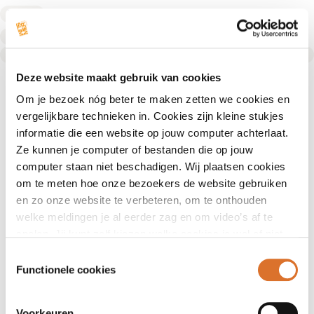
Diëtist
Diëtist
Text Link
Deze website maakt gebruik van cookies
Om je bezoek nóg beter te maken zetten we cookies en
vergelijkbare technieken in. Cookies zijn kleine stukjes
informatie die een website op jouw computer achterlaat.
Ze kunnen je computer of bestanden die op jouw
computer staan niet beschadigen. Wij plaatsen cookies
om te meten hoe onze bezoekers de website gebruiken
en zo onze website te verbeteren, om te onthouden
welke meldingen je al eerder zag en om video’s af te
spelen. Jij kunt zelf kiezen welke cookies je wel of niet
accepteert.
Toestemmingsselectie
Functionele cookies
Voorkeuren