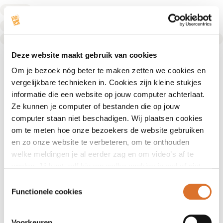
Diëtist
Diëtist
Text Link
Deze website maakt gebruik van cookies
Om je bezoek nóg beter te maken zetten we cookies en
vergelijkbare technieken in. Cookies zijn kleine stukjes
informatie die een website op jouw computer achterlaat.
Ze kunnen je computer of bestanden die op jouw
computer staan niet beschadigen. Wij plaatsen cookies
om te meten hoe onze bezoekers de website gebruiken
en zo onze website te verbeteren, om te onthouden
welke meldingen je al eerder zag en om video’s af te
spelen. Jij kunt zelf kiezen welke cookies je wel of niet
accepteert.
Toestemmingsselectie
Functionele cookies
Voorkeuren