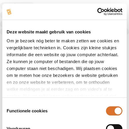
Fysiotherapeut
Fysiotherapeut
Fysiotherapeut
Text Link
Deze website maakt gebruik van cookies
Om je bezoek nóg beter te maken zetten we cookies en
vergelijkbare technieken in. Cookies zijn kleine stukjes
informatie die een website op jouw computer achterlaat.
Ze kunnen je computer of bestanden die op jouw
computer staan niet beschadigen. Wij plaatsen cookies
om te meten hoe onze bezoekers de website gebruiken
en zo onze website te verbeteren, om te onthouden
welke meldingen je al eerder zag en om video’s af te
spelen. Jij kunt zelf kiezen welke cookies je wel of niet
accepteert.
Toestemmingsselectie
Functionele cookies
Voorkeuren